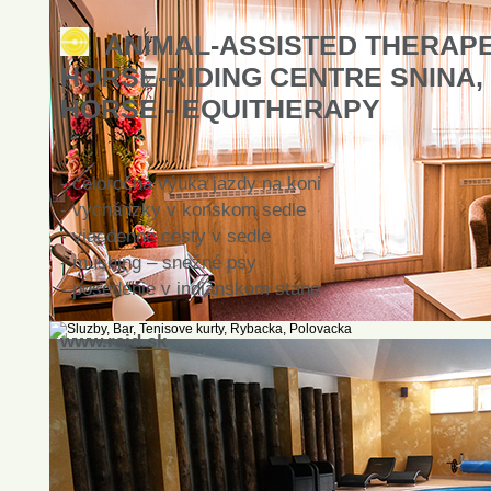
ANIMAL-ASSISTED THERAPE
HORSE-RIDING CENTRE SNINA, 
HORSE - EQUITHERAPY
- celoročná výuka jazdy na koni
- vychádzky v konskom sedle
- viacdenné cesty v sedle
- mushing – snežné psy
- posedenie v indiánskom stane
www.rajd.sk