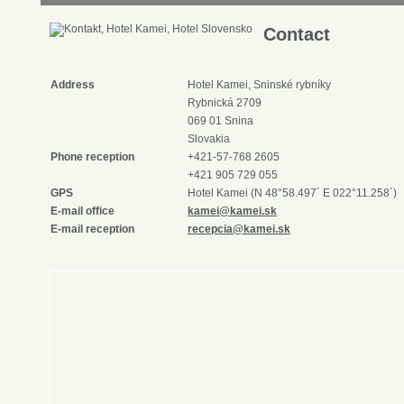
Contact
Address
Hotel Kamei, Sninské rybníky
Rybnická 2709
069 01 Snina
Slovakia
Phone reception
+421-57-768 2605
+421 905 729 055
GPS
Hotel Kamei (N 48°58.497´ E 022°11.258´)
E-mail office
kamei@kamei.sk
E-mail reception
recepcia@kamei.sk