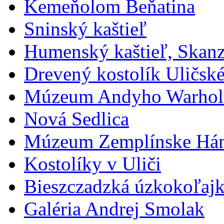
Kemeňolom Beňatina
Sninský kaštieľ
Humenský kaštieľ, Ska
Drevený kostolík Uličské
Múzeum Andyho Warhola
Nová Sedlica
Múzeum Zemplínske Há
Kostolíky v Uliči
Bieszczadzká úzkokoľajk
Galéria Andrej Smolak