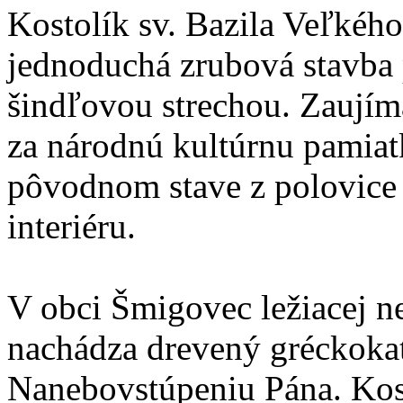
Kostolík sv. Bazila Veľkéh
jednoduchá zrubová stavba 
šindľovou strechou. Zaujím
za národnú kultúrnu pamiatk
pôvodnom stave z polovice 1
interiéru.
V obci Šmigovec ležiacej n
nachádza drevený gréckokat
Nanebovstúpeniu Pána. Kos