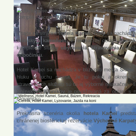
Vitajte na stránke
hotela Kamei
, ktorý sa nachádza
Sninským kameňom
, v rekreačnej oblasti
Sninsk
komplexné služby
ubytovania
,
stravovania
a možn
odpočinku
.
Hotel Kamei sa nachádza v blízkosti mesta
Snina
,
hluku a ruchu mesta. Je tu pokoj a okrem kv
stravovacích služieb sú tu aj výborné relaxačno - 
Sninských rybníkov
je považovaná za oblasť s n
Slovensku.
Prekrásna scenéria okolia
hotela Kamei
predst
chránenej biosférickej rezervácie
Východné Karpat