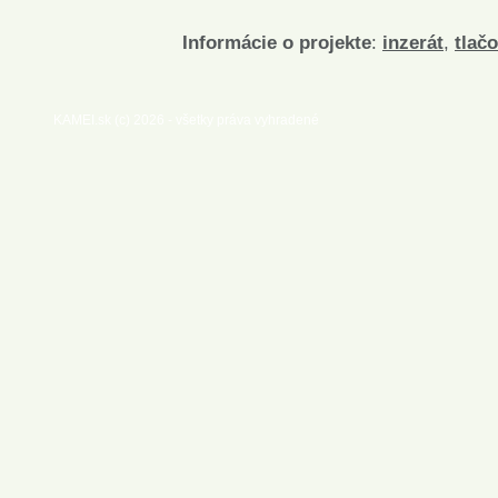
Informácie o projekte
:
inzerát
,
tlač
KAMEI.sk (c) 2026 - všetky práva vyhradené