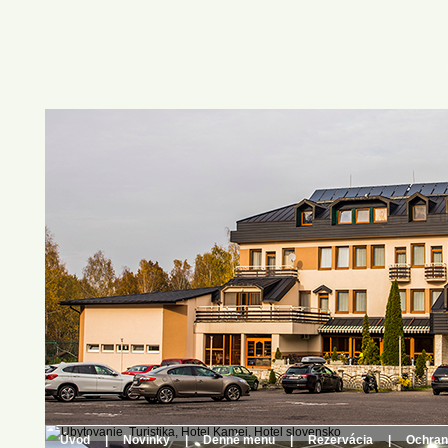
Úvod
|
Novinky
|
Denné menu
|
Rezervácia
|
Ochran