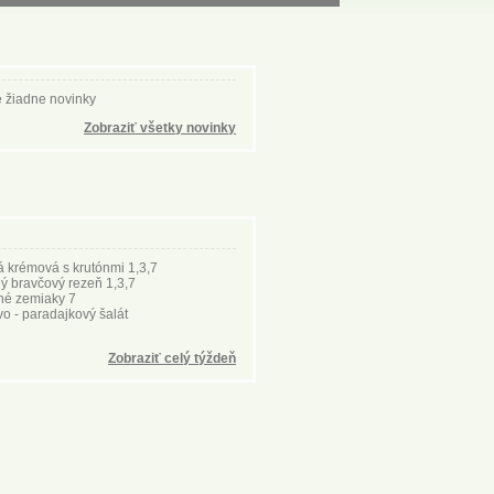
 žiadne novinky
Zobraziť všetky novinky
á krémová s krutónmi 1,3,7
ý bravčový rezeň 1,3,7
né zemiaky 7
o - paradajkový šalát
Zobraziť celý týždeň