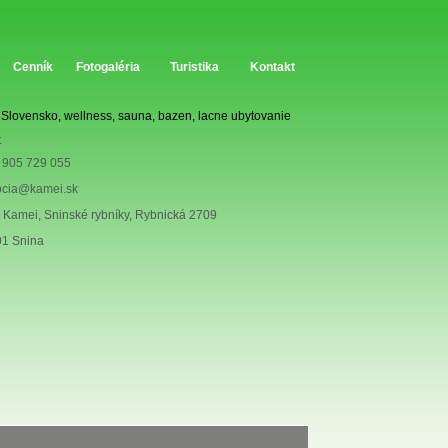
Cenník
Fotogaléria
Turistika
Kontakt
 905 729 055
pcia@kamei.sk
 Kamei, Sninské rybníky, Rybnická 2709
01 Snina