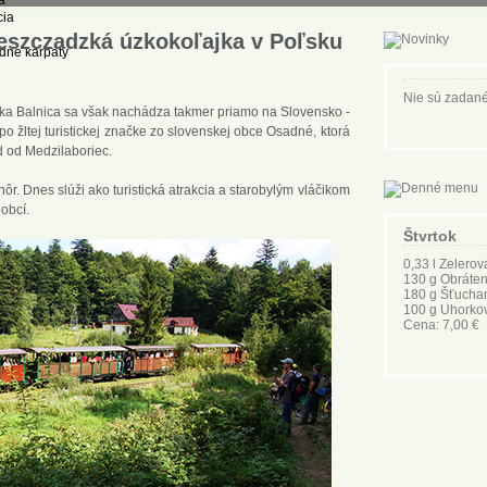
szczadzká úzkokoľajka v Poľsku
Nie sú zadané
ka Balnica sa však nachádza takmer priamo na Slovensko -
 po žltej turistickej značke zo slovenskej obce Osadné, ktorá
d od Medzilaboriec.
hôr. Dnes slúži ako turistická atrakcia a starobylým vláčikom
obcí.
Štvrtok
0,33 l Zelerov
130 g Obráten
180 g Šťucha
100 g Uhorkov
Cena: 7,00 €