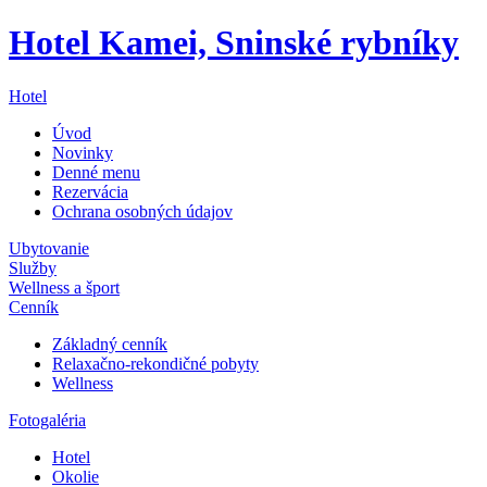
Hotel Kamei, Sninské rybníky
Hotel
Úvod
Novinky
Denné menu
Rezervácia
Ochrana osobných údajov
Ubytovanie
Služby
Wellness a šport
Cenník
Základný cenník
Relaxačno-rekondičné pobyty
Wellness
Fotogaléria
Hotel
Okolie