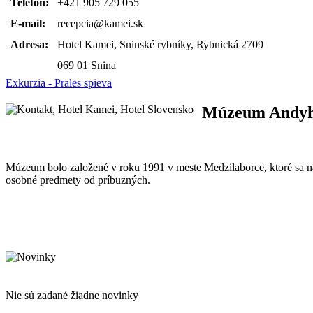
Telefón:
+421 905 729 055
E-mail:
recepcia@kamei.sk
Adresa:
Hotel Kamei, Sninské rybníky, Rybnická 2709
069 01 Snina
Exkurzia - Prales spieva
Múzeum Andyho 
Múzeum bolo založené v roku 1991 v meste Medzilaborce, ktoré sa n
osobné predmety od príbuzných.
Nie sú zadané žiadne novinky