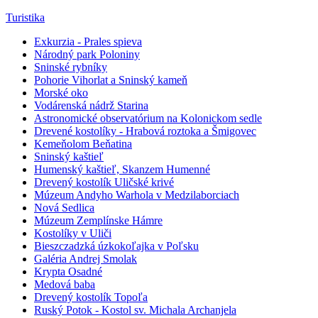
Turistika
Exkurzia - Prales spieva
Národný park Poloniny
Sninské rybníky
Pohorie Vihorlat a Sninský kameň
Morské oko
Vodárenská nádrž Starina
Astronomické observatórium na Kolonickom sedle
Drevené kostolíky - Hrabová roztoka a Šmigovec
Kemeňolom Beňatina
Sninský kaštieľ
Humenský kaštieľ, Skanzem Humenné
Drevený kostolík Uličské krivé
Múzeum Andyho Warhola v Medzilaborciach
Nová Sedlica
Múzeum Zemplínske Hámre
Kostolíky v Uliči
Bieszczadzká úzkokoľajka v Poľsku
Galéria Andrej Smolak
Krypta Osadné
Medová baba
Drevený kostolík Topoľa
Ruský Potok - Kostol sv. Michala Archanjela