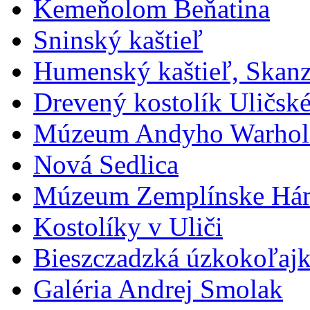
Kemeňolom Beňatina
Sninský kaštieľ
Humenský kaštieľ, Ska
Drevený kostolík Uličské
Múzeum Andyho Warhola
Nová Sedlica
Múzeum Zemplínske Há
Kostolíky v Uliči
Bieszczadzká úzkokoľajk
Galéria Andrej Smolak