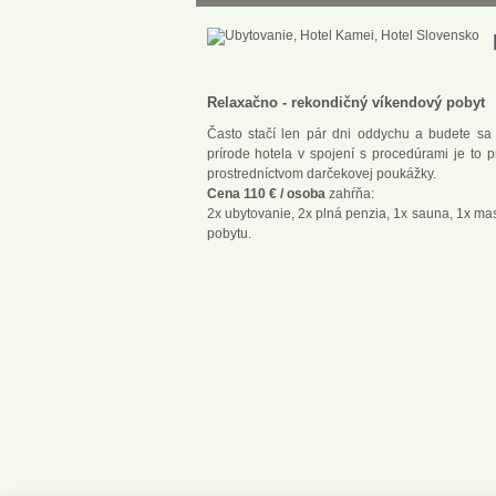
R
Relaxačno - rekondičný víkendový pobyt
Často stačí len pár dni oddychu a budete sa c
prírode hotela v spojení s procedúrami je to 
prostredníctvom darčekovej poukážky.
Cena 110 € / osoba
zahŕňa:
2x ubytovanie, 2x plná penzia, 1x sauna, 1x m
pobytu.