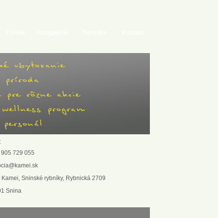
Cenník
Fotogaléria
Turistika
Kontakt
 905 729 055
pcia@kamei.sk
 Kamei, Sninské rybníky, Rybnická 2709
01 Snina