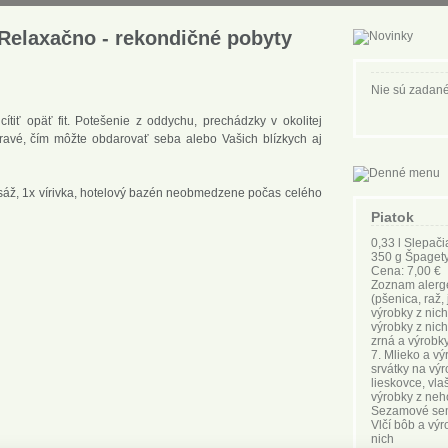
elaxačno - rekondičné pobyty
Nie sú zadané
ítiť opäť fit. Potešenie z oddychu, prechádzky v okolitej
pravé, čím môžte obdarovať seba alebo Vašich blízkych aj
asáž, 1x vírivka, hotelový bazén neobmedzene počas celého
Piatok
0,33 l Slepači
350 g Špaget
Cena: 7,00 €
Zoznam alergé
(pšenica, raž,
výrobky z nich
výrobky z nich
zrná a výrobky
7. Mlieko a vý
srvátky na výr
lieskovce, vlaš
výrobky z neho
Sezamové semen
Vlčí bôb a vý
nich