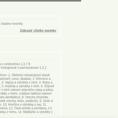
 žiadne novinky
Zobraziť všetky novinky
a s cestovinou 1,3,7,9
y bolognesé s parmezánom 1,3,7
nov: 1. Obilniny obsahujúce lepok
 jačmeň, ovos, špalda), 2. Kôrovce a
, 3. Vajcia a výrobky z nich, 4. Ryby a
, 5. Arašidy a výrobky z nich, 6. Sójové
 z nich (okrem sójového oleja a tuku),
robky z neho, vrátane laktózy (okrem
obu destilátov), 8. Orechy (mandle,
ské orechy, kešu, pistácie), 9. Zeler a
, 10. Horčica v výrobky z nej, 11.
á, 12. Oxid siričitý a siričitany, 13.
robky z neho, 14. Mäkkýše a výrobky z