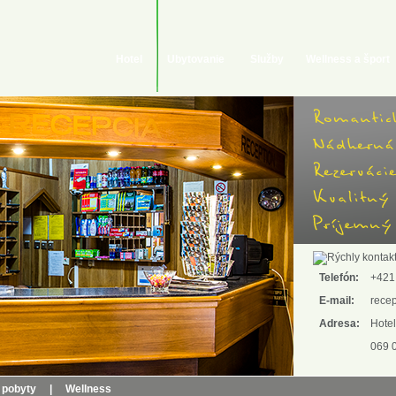
Hotel
Ubytovanie
Služby
Wellness a šport
Telefón:
+421
E-mail:
rece
Adresa:
Hotel
069 
 pobyty
|
Wellness