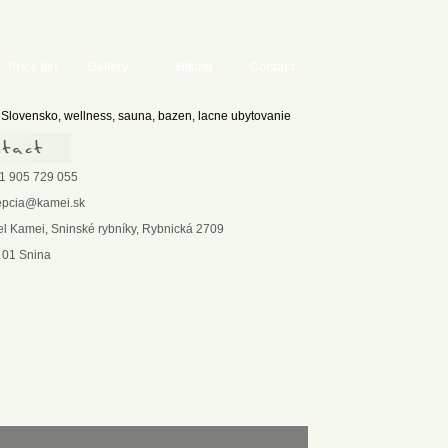
Price list
Gallery
Hiking
Contact
1 905 729 055
epcia@kamei.sk
el Kamei, Sninské rybníky, Rybnická 2709
 01 Snina