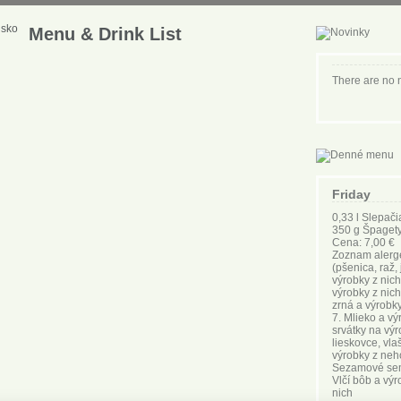
Menu & Drink List
There are no
Friday
0,33 l Slepači
350 g Špaget
Cena: 7,00 €
Zoznam alergé
(pšenica, raž,
výrobky z nich
výrobky z nich
zrná a výrobky
7. Mlieko a vý
srvátky na výr
lieskovce, vlaš
výrobky z neho
Sezamové semen
Vlčí bôb a vý
nich