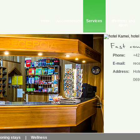
Hotel
Accomodation
Services
Wellness and
sport
Phone:
+42
E-mail:
rec
Address:
Hot
069
ioning stays
|
Wellness