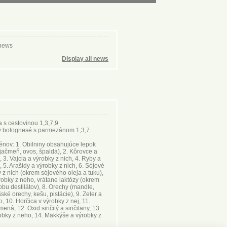
 news
Display all news
a s cestovinou 1,3,7,9
y bolognesé s parmezánom 1,3,7
nov: 1. Obilniny obsahujúce lepok
 jačmeň, ovos, špalda), 2. Kôrovce a
, 3. Vajcia a výrobky z nich, 4. Ryby a
, 5. Arašidy a výrobky z nich, 6. Sójové
 z nich (okrem sójového oleja a tuku),
robky z neho, vrátane laktózy (okrem
obu destilátov), 8. Orechy (mandle,
ské orechy, kešu, pistácie), 9. Zeler a
, 10. Horčica v výrobky z nej, 11.
á, 12. Oxid siričitý a siričitany, 13.
robky z neho, 14. Mäkkýše a výrobky z